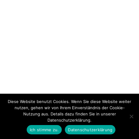
Diese Website benutzt Cookies. Wenn Sie diese Website weiter
nutzen, gehen wir von Ihrem Einverständnis der Cookie-
Nutzung aus. Details dazu finden Sie in unserer
Datenschutzerklärung.
Ich stimme zu.
Datenschutzerklärung
PREVIOUS THEMA
BACK TO LEKTION
NEXT THEMA