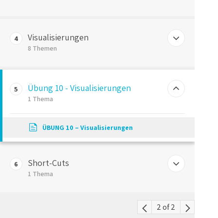
Pivot-Tabellen – Feldliste
Übung 9 – Pivot-Tabellen
Visualisierungen
Pivot-Tabellen – Berechnete Felder
4
8 Themen
Pivot-Tabellen – Slicer und Timeline
Visualisierungen – Mehr als Bunte Bilder
Übung 10 - Visualisierungen
5
Visualisierungen – Information Design nach Hichert
1 Thema
Visualisierungen – Information Design nach Hichert 2
ÜBUNG 10 – Visualisierungen
Visualisierungen – Bedingte Formatierungen
Visualisierungen in Tabellen
Short-Cuts
6
1 Thema
Visualisierungen mittels Diagrammen
Visualisierungen – Das passende Diagramm wählen
Excel – Die wichtigsten Shortcuts
2 of 2