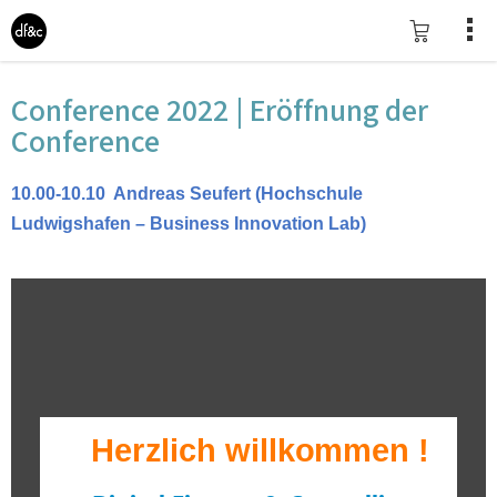
Conference 2022 | Eröffnung der
Conference
10.00-10.10 Andreas Seufert (Hochschule
Ludwigshafen – Business Innovation Lab)