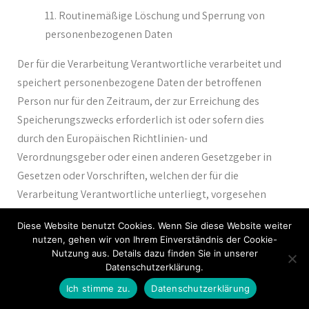
Routinemäßige Löschung und Sperrung von
personenbezogenen Daten
Der für die Verarbeitung Verantwortliche verarbeitet und
speichert personenbezogene Daten der betroffenen
Person nur für den Zeitraum, der zur Erreichung des
Speicherungszwecks erforderlich ist oder sofern dies
durch den Europäischen Richtlinien- und
Verordnungsgeber oder einen anderen Gesetzgeber in
Gesetzen oder Vorschriften, welchen der für die
Verarbeitung Verantwortliche unterliegt, vorgesehen
wurde.
Diese Website benutzt Cookies. Wenn Sie diese Website weiter
nutzen, gehen wir von Ihrem Einverständnis der Cookie-
Entfällt der Speicherungszweck oder läuft eine vom
Nutzung aus. Details dazu finden Sie in unserer
Europäischen Richtlinien- und Verordnungsgeber oder
Datenschutzerklärung.
einem anderen zuständigen Gesetzgeber vorgeschriebene
Ich stimme zu.
Datenschutzerklärung
Speicherfrist ab, werden die personenbezogenen Daten