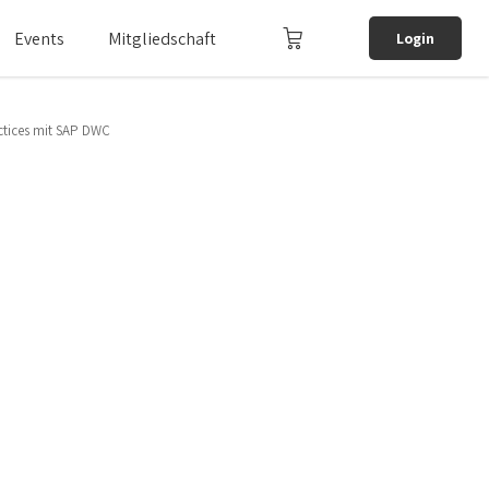
Events
Mitgliedschaft
Login
actices mit SAP DWC