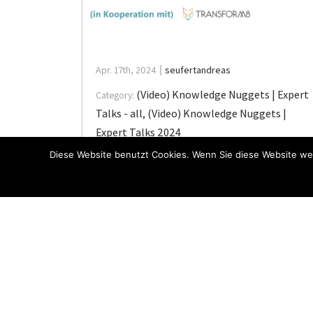
Apr. 17th, 2024
seufertandreas
(Video) Knowledge Nuggets | Expert
Category:
Talks - all
,
(Video) Knowledge Nuggets |
Expert Talks 2024
Diese Website benutzt Cookies. Wenn Sie diese Website wei
Expert Talk | SAC Planning – Planung
in der SAP Analytics Cloud
Dieser Inhalt ist nur für Mitglieder zugänglich.Join
NowAlready a member? Hier einloggen