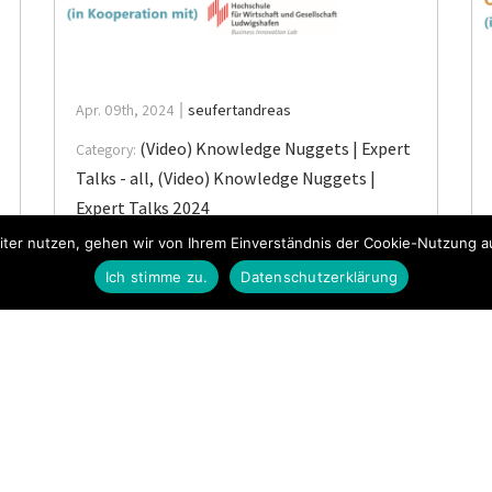
Apr. 09th, 2024
seufertandreas
(Video) Knowledge Nuggets | Expert
Category:
Talks - all
,
(Video) Knowledge Nuggets |
Expert Talks 2024
ter nutzen, gehen wir von Ihrem Einverständnis der Cookie-Nutzung aus
Expert Talk | KI für Business User
Ich stimme zu.
Datenschutzerklärung
(Customer Satisfaction)
Dieser Inhalt ist nur für Mitglieder zugänglich.Join
NowAlready a member? Hier einloggen