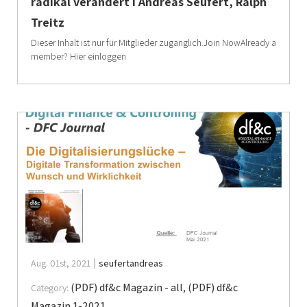
radikal verändert I Andreas Seufert, Ralph
Treitz
Dieser Inhalt ist nur für Mitglieder zugänglich.Join NowAlready a
member? Hier einloggen
Aug. 01st, 2021
seufertandreas
(PDF) df&c Magazin - all
,
(PDF) df&c
Category:
Magazin 1-2021