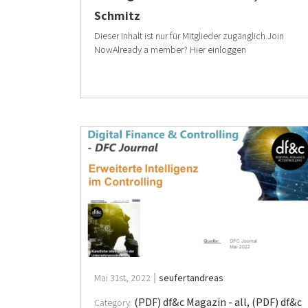
Schmitz
Dieser Inhalt ist nur für Mitglieder zugänglich.Join
NowAlready a member? Hier einloggen
Mai 31st, 2022
seufertandreas
(PDF) df&c Magazin - all
,
(PDF) df&c
Category: