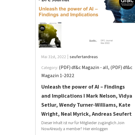
Mai 31st, 2022
seufertandreas
(PDF) df&c Magazin - all
,
(PDF) df&c
Category:
Magazin 1-2022
Unleash the power of AI – Findings
and Implications I Mark Nelson, Vidya
Setlur, Wendy Turner-Williams, Kate
Wright, Neal Myrick, Andreas Seufert
Dieser Inhalt ist nur für Mitglieder zugänglich.Join
NowAlready a member? Hier einloggen