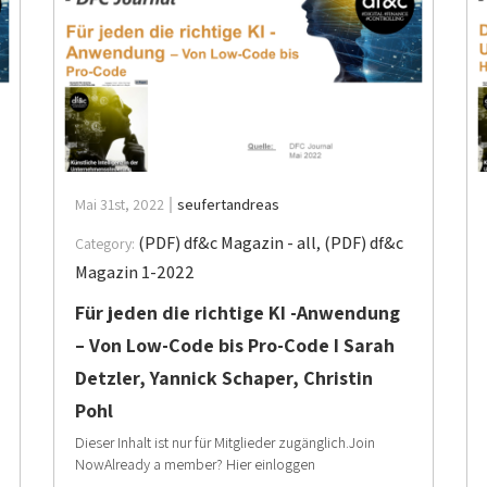
Mai 31st, 2022
seufertandreas
(PDF) df&c Magazin - all
,
(PDF) df&c
Category:
Magazin 1-2022
Für jeden die richtige KI -Anwendung
– Von Low-Code bis Pro-Code I Sarah
Detzler, Yannick Schaper, Christin
Pohl
Dieser Inhalt ist nur für Mitglieder zugänglich.Join
NowAlready a member? Hier einloggen