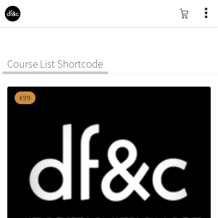
Course List Shortcode
€99