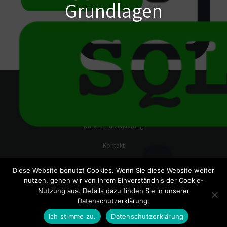
Grundlagen
Impressum
Datenschutzerklärung
Kontakt
Diese Website benutzt Cookies. Wenn Sie diese Website weiter
KURS DETAILS
nutzen, gehen wir von Ihrem Einverständnis der Cookie-
Nutzung aus. Details dazu finden Sie in unserer
Datenschutzerklärung.
Copyright 2020 - Designed by
Minzo GmbH
Ich stimme zu.
Datenschutzerklärung