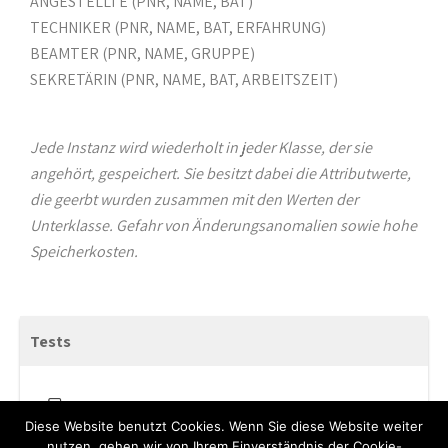
ANGESTELLTE (PNR, NAME, BAT)
TECHNIKER (PNR, NAME, BAT, ERFAHRUNG)
BEAMTER (PNR, NAME, GRUPPE)
SEKRETÄRIN (PNR, NAME, BAT, ARBEITSZEIT)
Jede Instanz wird wiederholt in jeder Klasse, der sie
angehört, gespeichert. Sie besitzt dabei die Attributwerte,
die geerbt wurden zusammen mit den Werten der
Unterklasse. Gefahr von Änderungsanomalien sowie hohe
Speicherkosten.
Tests
ERM Ableitung zu RM Übung
Diese Website benutzt Cookies. Wenn Sie diese Website weiter
nutzen, gehen wir von Ihrem Einverständnis der Cookie-