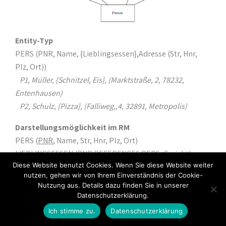
Entity-Typ
PERS (PNR, Name, {Lieblingsessen},Adresse (Str, Hnr,
Plz, Ort))
P1, Müller, {Schnitzel, Eis}, (Marktstraße, 2, 78232,
Entenhausen)
P2, Schulz, {Pizza}, (Falliweg,,4, 32891, Metropolis)
Darstellungsmöglichkeit im RM
PERS (
PNR
, Name, Str, Hnr, Plz, Ort)
LIEBLINGSESSEN (PNR REFERENCES PERS, Gericht)
Diese Website benutzt Cookies. Wenn Sie diese Website weiter
nutzen, gehen wir von Ihrem Einverständnis der Cookie-
Nutzung aus. Details dazu finden Sie in unserer
Datenschutzerklärung.
Ich stimme zu.
Datenschutzerklärung
PREVIOUS THEMA
BACK TO LEKTION
NEXT THEMA