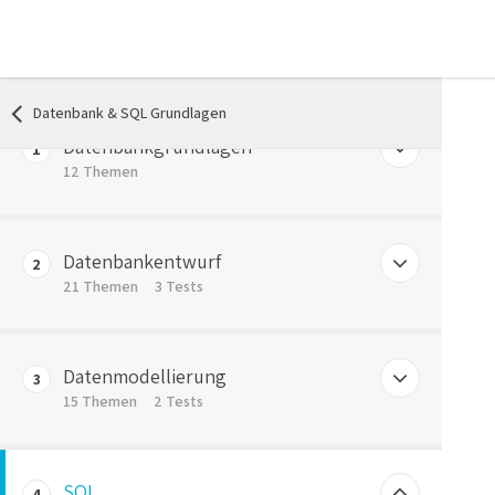
Datenbank & SQL Grundlagen
Datenbankgrundlagen
1
12 Themen
Intro
Datenbankentwurf
2
Vorlesung Content Datenbankgrundlagen
21 Themen
3 Tests
Geänderte Situation und der Bedarf an neuen Technologien
Aufgabe des Datenbankentwurfs | Die Grundlage für eine Anwendung
Datenmodellierung
Excel vs. Datenbanken
3
Entwicklungsphasen zu einer Applikation
15 Themen
2 Tests
Einsatzfelder von Datenbanken
Anforderungsaufnahme
Grundlage der relationalen Datenbanktechnik nach Edgar F. Codd
Definition Datenbanksystem und Bestandteile
SQL
Qualitätskriterien an die Konzeption
4