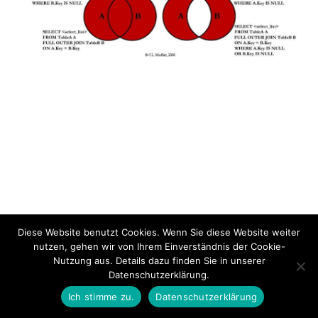
Diese Website benutzt Cookies. Wenn Sie diese Website weiter
nutzen, gehen wir von Ihrem Einverständnis der Cookie-
Nutzung aus. Details dazu finden Sie in unserer
Datenschutzerklärung.
Ich stimme zu.
Datenschutzerklärung
PREVIOUS THEMA
BACK TO LEKTION
NEXT THEMA