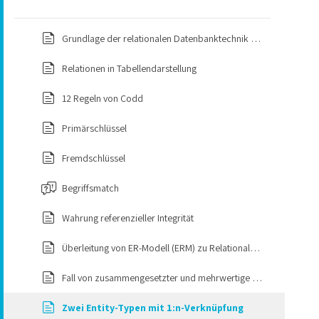
Einsatzfelder von Datenbanken
Anforderungsaufnahme
Grundlage der relationalen Datenbanktechnik nach Edgar F. Codd
Definition Datenbanksystem und Bestandteile
Qualitätskriterien an die Konzeption
Relationen in Tabellendarstellung
Verwendung von Dateisystemen​
Konzeptioneller, Logischer und Physischer Entwurf
12 Regeln von Codd
Herausforderungen bei der Verwendung von Dateisystemen​
Die 5 Qualitätskriterien
Primärschlüssel
Aufgaben eines Datenbanksystems
Entity-Relationship-Modell
Fremdschlüssel
ACID-Eigenschaften
Werkzeuge zum Zeichnen von ER-Modellen
Begriffsmatch
Anforderungen von Anwendungen an eine DB
Was ist eine Entität?
Wahrung referenzieller Integrität
Aktuelle Trends im Bereich Datenbanken
Attribute und Wertebereiche
Überleitung von ER-Modell (ERM) zu Relationalen-Modell (RM)
Beispiel: Buch
Fall von zusammengesetzter und mehrwertige Attribute
Besondere Attributarten
Zwei Entity-Typen mit 1:n-Verknüpfung