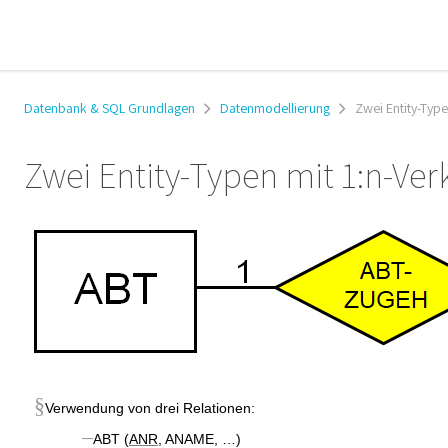
Datenbank & SQL Grundlagen
Datenmodellierung
Zwei Entity-Typ
Zwei Entity-Typen mit 1:n-Ve
§
Verwendung von drei
Relationen:
–
ABT (
ANR
, ANAME, …)