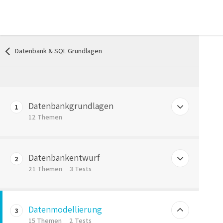
Datenbank & SQL Grundlagen
Datenbankgrundlagen
1
12 Themen
Intro
Datenbankentwurf
2
Vorlesung Content Datenbankgrundlagen
21 Themen
3 Tests
Geänderte Situation und der Bedarf an neuen Technologien
Aufgabe des Datenbankentwurfs | Die Grundlage für eine Anwendung
Datenmodellierung
Excel vs. Datenbanken
3
Entwicklungsphasen zu einer Applikation
15 Themen
2 Tests