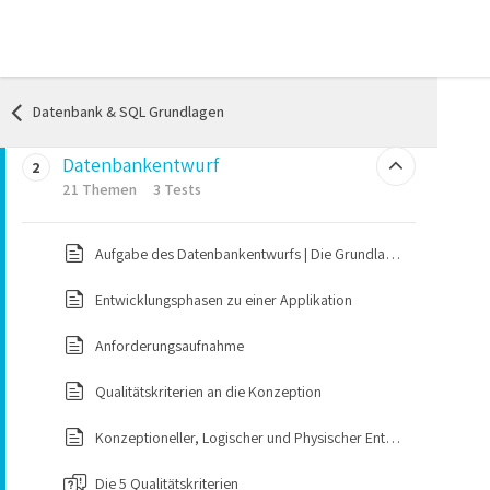
Datenbankgrundlagen
1
12 Themen
Datenbank & SQL Grundlagen
Intro
Datenbankentwurf
2
Vorlesung Content Datenbankgrundlagen
21 Themen
3 Tests
Geänderte Situation und der Bedarf an neuen Technologien
Aufgabe des Datenbankentwurfs | Die Grundlage für eine Anwendung
Excel vs. Datenbanken
Entwicklungsphasen zu einer Applikation
Einsatzfelder von Datenbanken
Anforderungsaufnahme
Definition Datenbanksystem und Bestandteile
Qualitätskriterien an die Konzeption
Verwendung von Dateisystemen​
Konzeptioneller, Logischer und Physischer Entwurf
Herausforderungen bei der Verwendung von Dateisystemen​
Die 5 Qualitätskriterien