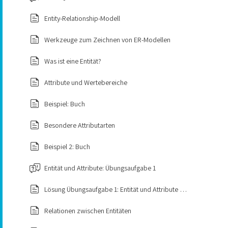
Aufgaben eines Datenbanksystems
Entity-Relationship-Modell
ACID-Eigenschaften
Werkzeuge zum Zeichnen von ER-Modellen
Anforderungen von Anwendungen an eine DB
Was ist eine Entität?
Aktuelle Trends im Bereich Datenbanken
Attribute und Wertebereiche
Beispiel: Buch
Besondere Attributarten
Beispiel 2: Buch
Entität und Attribute: Übungsaufgabe 1
Lösung Übungsaufgabe 1: Entität und Attribute Auto
Relationen zwischen Entitäten