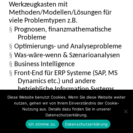
Werkzeugkasten mit
Methoden/Modellen/Lösungen für
viele
Problemtypen z.B.
§
Prognosen, finanzmathematische
Probleme
§
Optimierungs- und Analyseprobleme
§
Was-wäre-wenn & Szenarioanalysen
§
Business
Intelligence
§
Front-End für ERP Systeme (SAP, MS
Dynamics etc.) und andere
betriebliche Information Systems
Diese Website benutzt Cookies. Wenn Sie diese Website weiter
nutzen, gehen wir von Ihrem Einverständnis der Cookie-
Nutzung aus. Details dazu finden Sie in unserer
Datenschutzerklärung.
Ich stimme zu.
Datenschutzerklärung
BACK TO LEKTION
NEXT THEMA