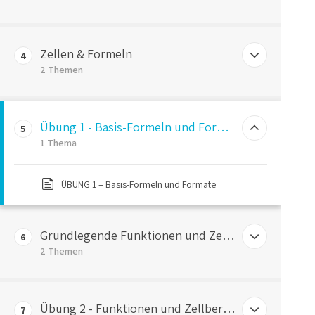
Aufbau einer Excel Arbeitsmappe
Zellen & Formeln
4
Navigation innerhalb der Arbeitsmappe
2 Themen
Navigation innerhalb der Arbeitsmappe
Zellformatierung & Formeln in Zellen
Übung 1 - Basis-Formeln und Formate
5
Grundlegende Rechenoperationen
1 Thema
ÜBUNG 1 – Basis-Formeln und Formate
Grundlegende Funktionen und Zellbereiche
6
2 Themen
Grundlegende Funktionen
Übung 2 - Funktionen und Zellbereiche
7