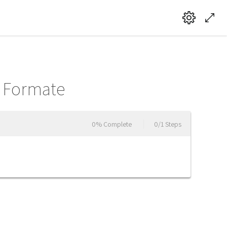
d Formate
0% Complete
0/1 Steps