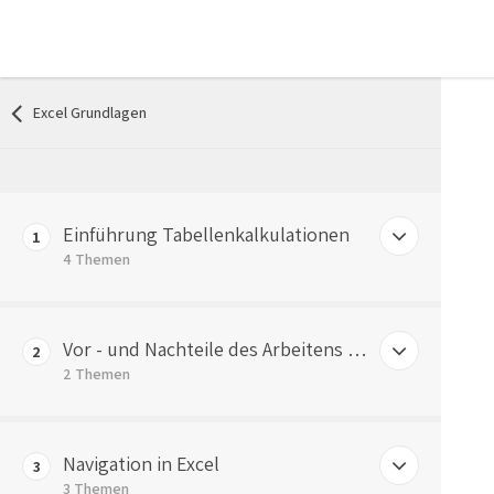
Excel Grundlagen
Einführung Tabellenkalkulationen
1
4 Themen
Was sind Tabellenkalkulationen?
Vor - und Nachteile des Arbeitens mit Excel
2
Bsp: Materialbedarfsrechnung
2 Themen
Bsp: Materialkalkulation
Vorteile der Arbeit mit Excel
Navigation in Excel
Bsp: Betriebsabrechnungsbogen
3
Nachteile der Arbeit mit Excel
3 Themen