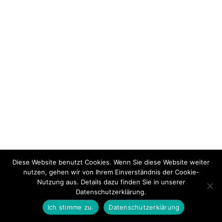
Diese Website benutzt Cookies. Wenn Sie diese Website weiter
nutzen, gehen wir von Ihrem Einverständnis der Cookie-
Nutzung aus. Details dazu finden Sie in unserer
Datenschutzerklärung.
Ich stimme zu.
Datenschutzerklärung
PREVIOUS THEMA
BACK TO LEKTION
NEXT THEMA