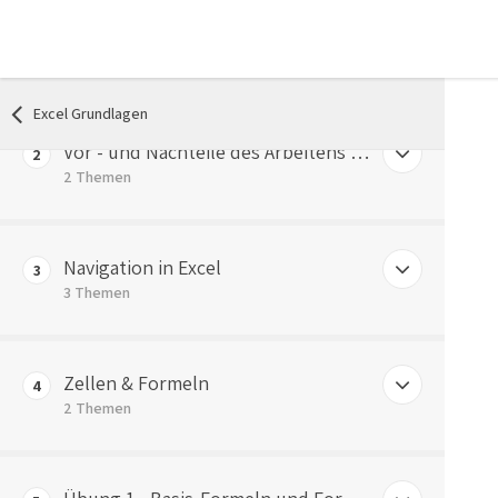
Einführung Tabellenkalkulationen
1
4 Themen
Excel Grundlagen
Was sind Tabellenkalkulationen?
Vor - und Nachteile des Arbeitens mit Excel
2
Bsp: Materialbedarfsrechnung
2 Themen
Bsp: Materialkalkulation
Vorteile der Arbeit mit Excel
Navigation in Excel
Bsp: Betriebsabrechnungsbogen
3
Nachteile der Arbeit mit Excel
3 Themen
Aufbau einer Excel Arbeitsmappe
Zellen & Formeln
4
Navigation innerhalb der Arbeitsmappe
2 Themen
Navigation innerhalb der Arbeitsmappe
Zellformatierung & Formeln in Zellen