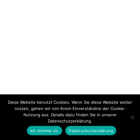
Diese Website benutzt Cookies. Wenn Sie diese Website weiter
nutzen, gehen wir von Ihrem Einverständnis der Cookie-
Nutzung aus. Details dazu finden Sie in unserer
Datenschutzerklärung.
Ich stimme zu.
Datenschutzerklärung
PREVIOUS LEKTION
BACK TO LEKTION
NEXT THEMA