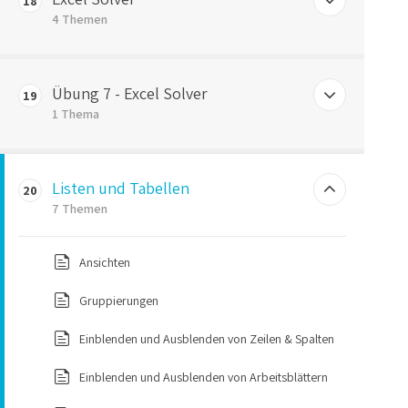
18
4 Themen
Excel Solver – Beispielaufgabe
Übung 7 - Excel Solver
19
Excel Solver – Zielzellbereich
1 Thema
Excel Solver – variable Zellen
Übung 7 Excel-Solver
Listen und Tabellen
Excel Solver – Nebenbedingungen
20
7 Themen
Ansichten
Gruppierungen
Einblenden und Ausblenden von Zeilen & Spalten
Einblenden und Ausblenden von Arbeitsblättern